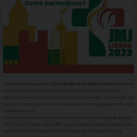
Conto alla rovescia partito: la
Giornata Mondiale della Gioventù
che si terrà
a Lisbona dal 1 al 6 agosto è più vicina di quel che sembra; la macchina
organizzativa internazionale che si muove ormai da tempo, ora condivide con
le Diocesi di tutto il mondo la fase finale del lavoro prima di giungere all’evento
con Papa Francesco.
Come anticipato domenica 20 novembre in occasione della festa dei giovani
che le Diocesi di Teano-Calvi e Alife-Caiazzo hanno condiviso a Vairano Scalo
in occasione della Giornata diocesana dei giovani, è arrivato il tempo di