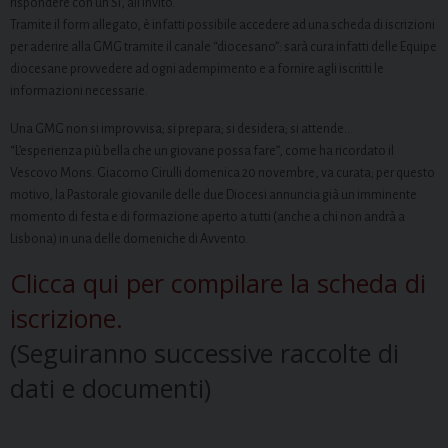
rispondere con un Sì, all’invito.
Tramite il form allegato, è infatti possibile accedere ad una scheda di iscrizioni
per aderire alla GMG tramite il canale “diocesano”: sarà cura infatti delle Equipe
diocesane provvedere ad ogni adempimento e a fornire agli iscritti le
informazioni necessarie.
Una GMG non si improvvisa; si prepara; si desidera; si attende…
“L’esperienza più bella che un giovane possa fare”, come ha ricordato il
Vescovo Mons. Giacomo Cirulli domenica 20 novembre, va curata; per questo
motivo, la Pastorale giovanile delle due Diocesi annuncia già un imminente
momento di festa e di formazione aperto a tutti (anche a chi non andrà a
Lisbona) in una delle domeniche di Avvento.
Clicca qui per compilare la scheda di
iscrizione.
(Seguiranno successive raccolte di
dati e documenti)