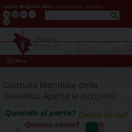
Skip
sabato 08 agosto 2026
San Domenico, sacerdote
to
CERCA
content
Twitter
Facebook
Youtube
La
webmail
Buona
Notizia
Menu
Giornata Mondiale della
Gioventù. Aperte le iscrizioni