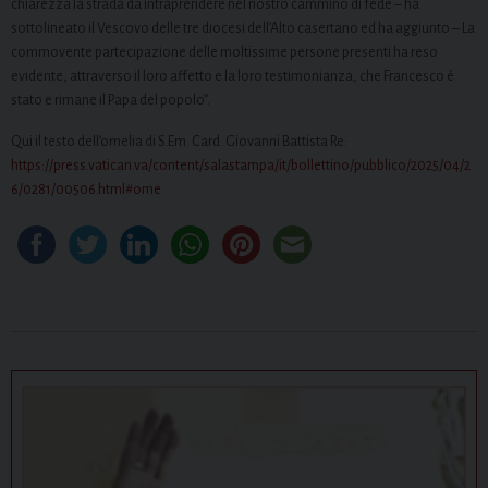
chiarezza la strada da intraprendere nel nostro cammino di fede – ha
sottolineato il Vescovo delle tre diocesi dell’Alto casertano ed ha aggiunto – La
commovente partecipazione delle moltissime persone presenti ha reso
evidente, attraverso il loro affetto e la loro testimonianza, che Francesco è
stato e rimane il Papa del popolo”.
Qui il testo dell’omelia di S.Em. Card. Giovanni Battista Re:
https://press.vatican.va/content/salastampa/it/bollettino/pubblico/2025/04/2
6/0281/00506.html#ome