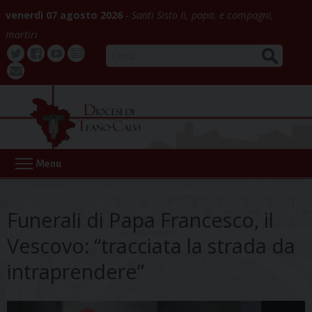
Skip
venerdì 07 agosto 2026
Santi Sisto II, papa, e compagni,
to
martiri
content
CERCA
Twitter
Facebook
Youtube
La
webmail
Buona
Notizia
Menu
Funerali di Papa Francesco, il
Vescovo: “tracciata la strada da
intraprendere”