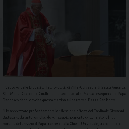
Il Vescovo delle Diocesi di Teano-Calvi, di Alife-Caiazzo e di Sessa Aurunca,
S.E. Mons. Giacomo Cirulli ha partecipato alla Messa esequiale di Papa
Francesco che si è svolta questa mattina sul sagrato di Piazza San Pietro.
“Ho apprezzato profondamente la riflessione offerta dal Cardinale Giovanni
Battista Re durante l’omelia, dove ha sapientemente evidenziato le linee
portanti del servizio di Papa Francesco alla Chiesa Universale, tracciando con