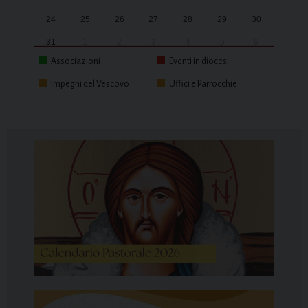
24
25
26
27
28
29
30
31
1
2
3
4
5
6
Associazioni
Eventi in diocesi
Impegni del Vescovo
Uffici e Parrocchie