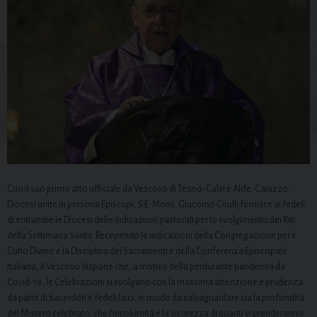
Con il suo primo atto ufficiale da Vescovo di Teano-Calvi e Alife-Caiazzo,
Diocesi unite in persona Episcopi, S.E. Mons. Giacomo Cirulli
fornisce ai fedeli
di entrambe le Diocesi delle indicazioni pastorali per lo svolgimento dei Riti
della Settimana Santa. Recependo le indicazioni della Congregazione per il
Culto Divino e la Disciplina dei Sacramenti e della Conferenza Episcopale
Italiana, il Vescovo dispone che, a motivo della perdurante pandemia da
Covid-19, le Celebrazioni si svolgano con la massima attenzione e prudenza
da parte di Sacerdoti e fedeli laici, in modo da salvaguardare sia la profondità
del Mistero celebrato, che l’incolumità e la sicurezza di quanti vi prenderanno