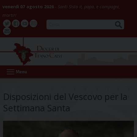
Skip
venerdì 07 agosto 2026
Santi Sisto II, papa, e compagni,
to
martiri
content
CERCA
Twitter
Facebook
Youtube
La
webmail
Buona
Notizia
Menu
Disposizioni del Vescovo per la
Settimana Santa