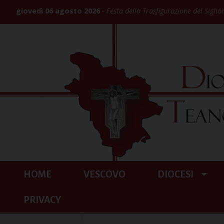
Skip
giovedì 06 agosto 2026
Festa della Trasfigurazione del Signo
to
content
HOME
VESCOVO
DIOCESI
PRIVACY