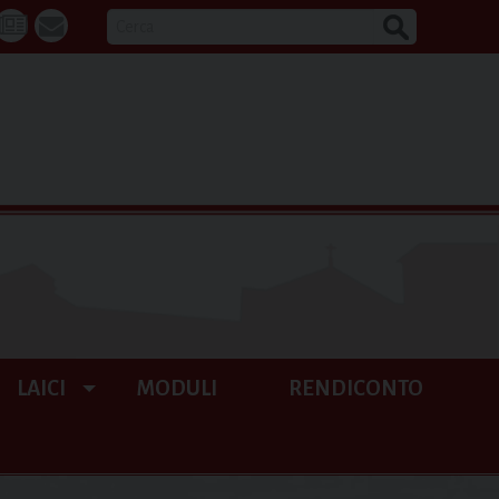
CERCA
k
tube
La
webmail
Buona
Notizia
LAICI
MODULI
RENDICONTO