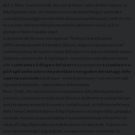
da S. E. Mons. Giacomo Cirulli, Vescovo di Teano-Calvi e di Alife-Caiazzo, in
data 8 gennaio 2022, che fornisce nuove indicazioni liturgico-pastorali a
causa del grave peggioramento della situazione pandemica da Covid-19 e che
ha suscitato interesse nell’opinione pubblica attraverso i social, la Tv e i
giornali si chiarisce quanto segue.
La decisione del Vescovo così espressa: “Proibisco la distribuzione
dell’Eucarestia da parte di Sacerdoti, Diaconi, religiosi e laici non vaccinati”
conferma la linea del rispetto e tutela della vita che in questo momento storico
chiama in causa le scelte di ogni singolo; essa si pone come ulteriore misura
utile a
contrastare il dilagare del virus
tra la popolazione
e a tutelare tra i
più fragili anche coloro che potrebbero non godere dei vantaggi della
copertura vaccinale
e purtroppo – come testimoniano i casi crescenti negli
ospedali di tutta Italia – subire il danno della malattia.
Mons. Cirulli, oltre ad aver deciso la sospensione delle attività pastorali in
presenza, come sta avvenendo in più Diocesi e similmente in contesti laici per
quel che attiene momenti di incontri e contatti sociali, si conferma nella linea
della Chiesa Cattolica Italiana e di Papa Francesco a sostegno della campagna
vaccinale; tema su cui questa mattina è nuovamente tornato il Pontefice nel
saluto al Corpo Diplomatico accreditato presso la Santa Sede: “I vaccini non
sono strumenti magici di guarigione, ma rappresentano certamente, in