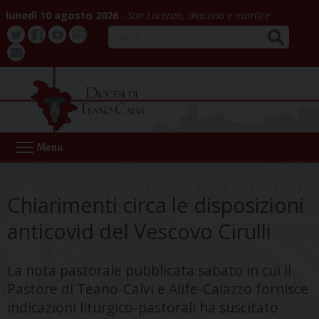
Skip
lunedì 10 agosto 2026
San Lorenzo, diacono e martire
to
CERCA
content
Twitter
Facebook
Youtube
La
webmail
Buona
Notizia
Menu
Chiarimenti circa le disposizioni
anticovid del Vescovo Cirulli
La nota pastorale pubblicata sabato in cui il
Pastore di Teano-Calvi e Alife-Caiazzo fornisce
indicazioni liturgico-pastorali ha suscitato