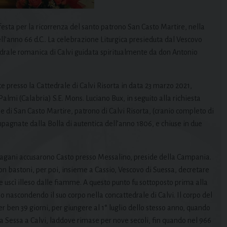
 festa per la ricorrenza del santo patrono San Casto Martire, nella
l’anno 66 d.C.. La celebrazione Liturgica presieduta dal Vescovo
ttedrale romanica di Calvi guidata spiritualmente da don Antonio
te presso la Cattedrale di Calvi Risorta in data 23 marzo 2021,
lmi (Calabria) S.E. Mons. Luciano Bux, in seguito alla richiesta
ie di San Casto Martire, patrono di Calvi Risorta, (cranio completo di
pagnate dalla Bolla di autentica dell’anno 1806, e chiuse in due
i pagani accusarono Casto presso Messalino, preside della Campania.
n bastoni, per poi, insieme a Cassio, Vescovo di Suessa, decretare
e uscì illeso dalle fiamme. A questo punto fu sottoposto prima alla
no nascondendo il suo corpo nella concattedrale di Calvi. Il corpo del
r ben 39 giorni, per giungere al 1° luglio dello stesso anno, quando
 da Sessa a Calvi, laddove rimase per nove secoli, fin quando nel 966