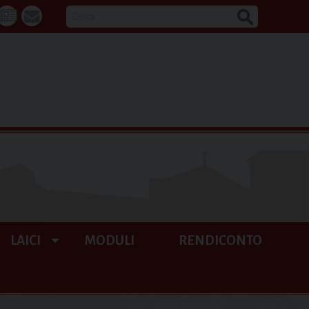
CERCA
k
tube
La
webmail
Buona
Notizia
LAICI
MODULI
RENDICONTO