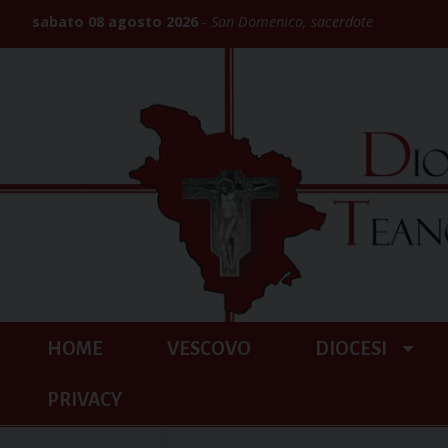
Skip
sabato 08 agosto 2026
San Domenico, sacerdote
to
content
HOME
VESCOVO
DIOCESI
PRIVACY