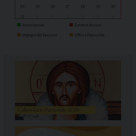
24
25
26
27
28
29
30
31
1
2
3
4
5
6
Associazioni
Eventi in diocesi
Impegni del Vescovo
Uffici e Parrocchie