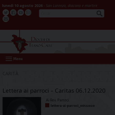
Skip
lunedì 10 agosto 2026
San Lorenzo, diacono e martire
to
CERCA
content
Twitter
Facebook
Youtube
La
webmail
Buona
Notizia
Menu
CARITÀ
Lettera ai parroci – Caritas 06.12.2020
Ai Rev. Parroci.
lettera-ai-parroci_06122020