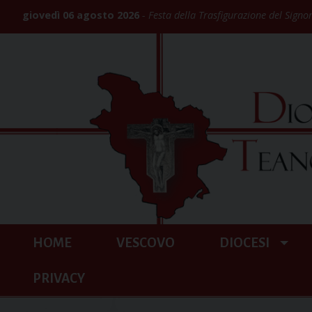
Skip
giovedì 06 agosto 2026
Festa della Trasfigurazione del Signo
to
content
HOME
VESCOVO
DIOCESI
PRIVACY