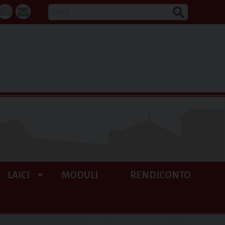
CERCA
k
tube
La
webmail
Buona
Notizia
LAICI
MODULI
RENDICONTO