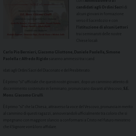
con l’
Ammissione tra i
candidati agli Ordini Sacri
di
alcuni giovani in formazione
verso il Sacerdozio e con
l’istituzione di alcuni Lettori
tra i seminaristi delle nostre
Chiese locali.
Carlo Pio Bernieri, Giacomo Gliottone, Daniele Paolella, Simone
Paolella
e
Alfredo Rigido
saranno ammessi tra i cand
idati agli Ordini Sacri del Diaconato e del Presbiterato.
È il primo “sì” ufficiale che questi nostri giovani, dopo un cammino attento di
discernimento sostenuto in Seminario, pronunciano davanti al Vescovo,
S.E.
Mons. Giacomo Cirulli
.
È il primo “sì” che la Chiesa, attraverso la voce del Vescovo, pronuncia in merito
al cammino di questi ragazzi, annoverandoli ufficialmente tra coloro che si
impegnano con maggiore slancio a conformarsi a Cristo nel futuro ministero
che il Signore vorrà loro affidare.