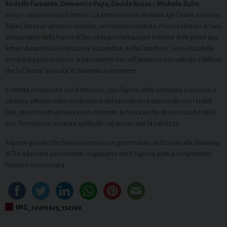
Rodolfo Fumante, Domenico Papa, Davide Russo
e
Michele Zullo
,
invece, saranno istituiti lettori. Già ammessi tra i candidati agli Ordini, ricevono
dalla Chiesa un ulteriore compito, un ministero istituito. A loro è chiesto di farsi
annunciatori della Parola di Dio, nella proclamazione solenne delle prime due
letture durante la Celebrazione Eucaristica, nella Catechesi, sia in vista della
immediata preparazione ai Sacramenti che nell’annuncio più radicale e diffuso
che la Chiesa “in uscita” è chiamata a sostenere.
In stretta comunione con il Vescovo, con i Parroci delle comunità a cui sono o
saranno affidati, nella condivisione del sacerdozio battesimale con i fedeli
laici, questi nostri giovani sono chiamati, in forza anche dei loro studi e della
loro formazione umana e spirituale, ad annunciare la salvezza.
A questi giovani che hanno risposto con generosità e dedizione alla chiamata
di Dio ad essere suoi ministri, auguriamo che il Signore porti a compimento
l’opera in loro iniziata.
IMG_20210625_152740