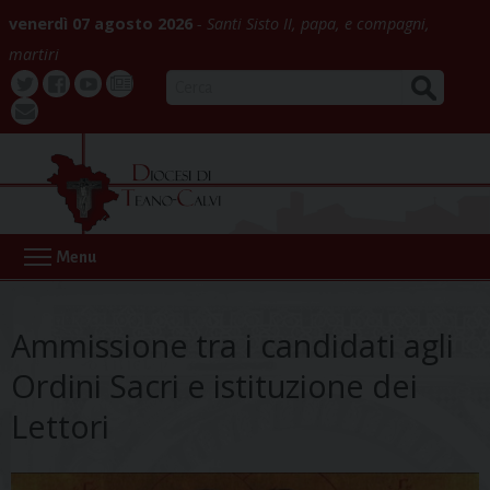
Skip
venerdì 07 agosto 2026
Santi Sisto II, papa, e compagni,
to
martiri
content
CERCA
Twitter
Facebook
Youtube
La
webmail
Buona
Notizia
Menu
Ammissione tra i candidati agli
Ordini Sacri e istituzione dei
Lettori