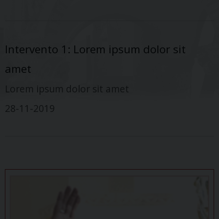
Intervento 1: Lorem ipsum dolor sit
amet
Lorem ipsum dolor sit amet
28-11-2019
P
o
s
t
N