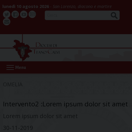
Skip
lunedì 10 agosto 2026
San Lorenzo, diacono e martire
to
CERCA
content
Twitter
Facebook
Youtube
La
webmail
Buona
Notizia
Menu
OMELIA
Intervento2 :Lorem ipsum dolor sit amet
Lorem ipsum dolor sit amet
30-11-2019