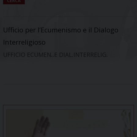
CERCA
Ufficio per l’Ecumenismo e il Dialogo
Interreligioso
UFFICIO ECUMEN..E DIAL.INTERRELIG.
P
o
s
t
N