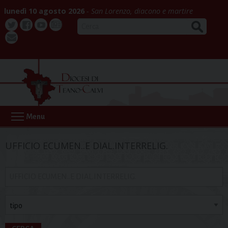
Skip
lunedì 10 agosto 2026
San Lorenzo, diacono e martire
to
CERCA
content
Twitter
Facebook
Youtube
La
webmail
Buona
Notizia
Menu
UFFICIO ECUMEN..E DIAL.INTERRELIG.