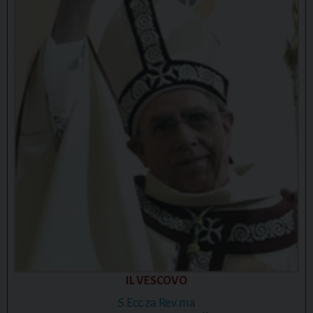
g
a
t
i
o
n
IL VESCOVO
S.Ecc.za Rev.ma