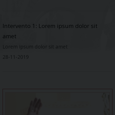
Intervento 1: Lorem ipsum dolor sit
amet
Lorem ipsum dolor sit amet
28-11-2019
P
o
s
t
N