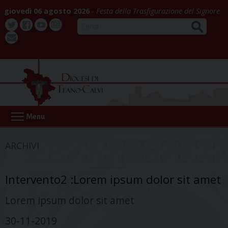
Skip
giovedì 06 agosto 2026
Festa della Trasfigurazione del Signore
to
CERCA
content
Twitter
Facebook
Youtube
La
webmail
Buona
Notizia
Menu
ARCHIVI
Intervento2 :Lorem ipsum dolor sit amet
Lorem ipsum dolor sit amet
30-11-2019