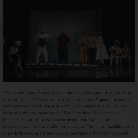
“
Il teatro non è il paese della realtà: ci sono alberi di cartone, palazzi di tela, un cielo di
cartapesta, diamanti di vetro, oro di carta stagnola, il rosso sulla guancia, un sole che
esce da sotto terra. Ma è il paese del vero: ci sono cuori umani dietro le quinte, cuori
umani nella sala, cuori umani sul palco
”. E’ così che Victor Hugo descrive la
bellezza del teatro. Ma il teatro anche divertimento, spensieratezza,
socializzazione, cultura. L’Auditorium Diocesano “Mons. Tommasiello”, come
ormai da diversi anni, si propone anche quest’anno di mantenere accesa la