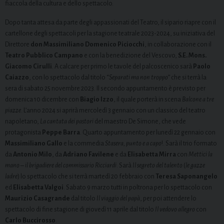
fiaccola della cultura e dello spettacolo.
Dopo tanta attesa da parte degli appassionati del Teatro, il sipario riapre con il
cartellone degli spettacoli per la stagione teatrale 2023-2024, su iniziativa del
Direttore
don Massimiliano Domenico Piciocchi
, in collaborazione con il
Teatro Pubblico Campano
e con la benedizione del Vescovo,
S.E. Mons.
Giacomo Cirulli
. A calcare per primo le tavole del palcoscenico sarà
Paolo
Caiazzo
, con lo spettacolo dal titolo “
Separati ma non troppo
” che si terrà la
sera di sabato 25 novembre 2023. Il secondo appuntamento è previsto per
domenica 10 dicembre con
Biagio Izzo
, il quale porterà in scena
Balcone a tre
piazze
. L’anno 2024 si aprirà mercoledì 3 gennaio con un classico del teatro
napoletano,
La cantata dei pastori
del maestro De Simone, che vede
protagonista
Peppe Barra
. Quarto appuntamento per lunedì 22 gennaio con
Massimiliano Gallo
e la commedia
Stasera, punto e a capo
!. Sarà il trio formato
da
Antonio Milo
, da
Adriano Favilene
e da
Elisabetta Mirra
con
Mettici la
mano – il brigadiere del commissario Ricciardi
. Sarà
Il segreto del talento
(
le gazze
ladre
) lo spettacolo che si terrà martedì 20 febbraio con
Teresa Saponangelo
ed
Elisabetta Valgoi
. Sabato 9 marzo tutti in poltrona per lo spettacolo con
Maurizio Casagrande
dal titolo
Il viaggio del papà
, per poi attendere lo
spettacolo di fine stagione di giovedì 11 aprile dal titolo
Il vedovo allegro
con
Carlo Buccirosso
.