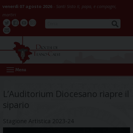
Skip
venerdì 07 agosto 2026
Santi Sisto II, papa, e compagni,
to
martiri
content
CERCA
Twitter
Facebook
Youtube
La
webmail
Buona
Notizia
Menu
L’Auditorium Diocesano riapre il
sipario
Stagione Artistica 2023-24