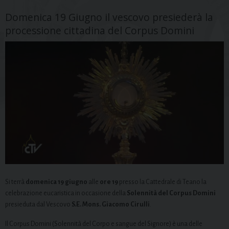
Domenica 19 Giugno il vescovo presiederà la
processione cittadina del Corpus Domini
Si terrà
domenica 19 giugno
alle
ore 19
presso la Cattedrale di Teano la
celebrazione eucaristica in occasione della
Solennità del Corpus Domini
presieduta dal Vescovo
S.E. Mons. Giacomo Cirulli
.
Il Corpus Domini (Solennità del Corpo e sangue del Signore) è una delle