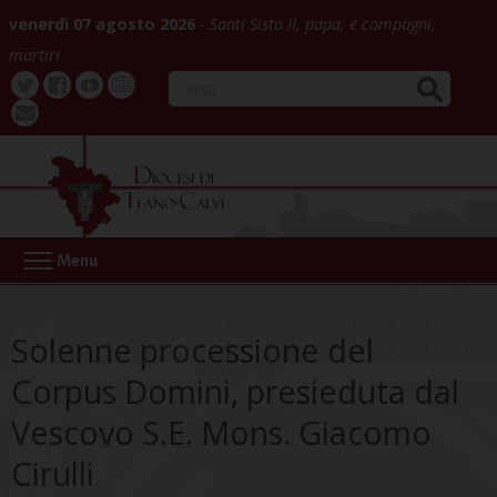
Skip
venerdì 07 agosto 2026
Santi Sisto II, papa, e compagni,
to
martiri
content
CERCA
Twitter
Facebook
Youtube
La
webmail
Buona
Notizia
Menu
Solenne processione del
Corpus Domini, presieduta dal
Vescovo S.E. Mons. Giacomo
Cirulli