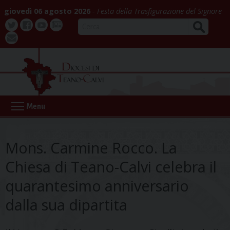
Skip
giovedì 06 agosto 2026
Festa della Trasfigurazione del Signore
to
CERCA
content
Twitter
Facebook
Youtube
La
webmail
Buona
Notizia
Menu
Mons. Carmine Rocco. La
Chiesa di Teano-Calvi celebra il
quarantesimo anniversario
dalla sua dipartita