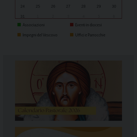
24
25
26
27
28
29
30
31
1
2
3
4
5
6
Associazioni
Eventi in diocesi
Impegni del Vescovo
Uffici e Parrocchie