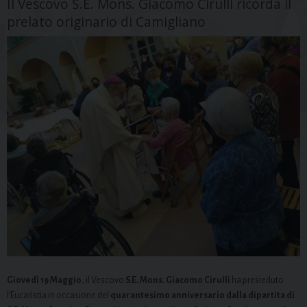
Il Vescovo S.E. Mons. Giacomo Cirulli ricorda il
prelato originario di Camigliano
Giovedì 19 Maggio
, il Vescovo
S.E. Mons. Giacomo Cirulli
ha presieduto
l’Eucaristia in occasione del
quarantesimo anniversario dalla dipartita di