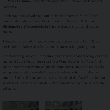
S.E. Mons. Carmine Rocco
, Nunzio Apostolico in Bolivia e Brasile, morto il
12.05.1982.
La celebrazione si è svolta nel cortile della casa paterna di Mons. Rocco,
donata dal Prelato per fini caritativi e ora sede della casa delle
Suore
Missionarie di S. Antonio Maria Claret
e di una casa di accoglienza per
anziani.
Il Vescovo ha ricordato l’impegno apostolico del compianto Mons. Rocco,
declinandolo alla luce della Parola annunciata nella liturgia del giorno.
I fedeli di Camigliano con il loro Parroco, gli ospiti della casa di accoglienza per
anziani, le Suore Missionarie e i parenti di Mons. Rocco, uniti a Mons. Cirulli,
hanno ricordato con affetto la figura del compianto Nunzio Apostolico e il suo
zelo pastorale nel servizio alla Chiesa, a beneficio dei territori del latino-
america. Segni della sua opera apostolica i seminari di La Paz e Cochabamba
in Bolivia e l’Università fondata dal Prelato camiglianese sempre nella capitale
boliviana.